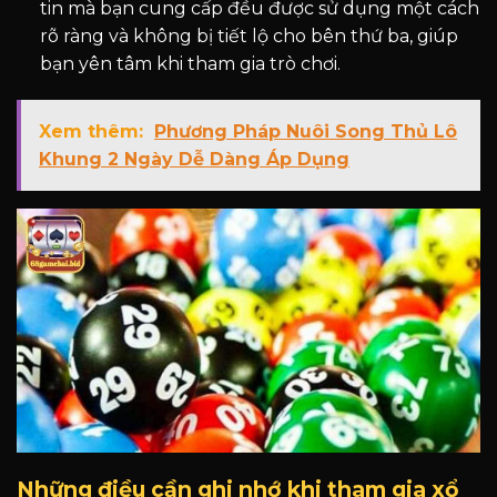
tin mà bạn cung cấp đều được sử dụng một cách
rõ ràng và không bị tiết lộ cho bên thứ ba, giúp
bạn yên tâm khi tham gia trò chơi.
Xem thêm:
Phương Pháp Nuôi Song Thủ Lô
Khung 2 Ngày Dễ Dàng Áp Dụng
Những điều cần ghi nhớ khi tham gia xổ