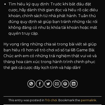
Tìm hiểu kỹ quy định: Trước khi bắt đầu đặt
cược, hãy dành thời gian đọc và hiểu rõ các điều
khoản, chính sách từ nhà phát hành. Tuân thủ
đúng quy định sẽ giúp bạn tránh những rắc rối
không đáng có như bị khóa tài khoản hoặc mất
quyền truy cập.
Hy vọng rằng những chia sẻ trong bài viết sẽ giúp
bạn hiểu rõ hơn về trò chơi xổ số tại 68 Game Bài.
Chúc anh em có những trải nghiệm thật vui vẻ và
thăng hoa cảm xúc trong hành trình chinh phục
thế giới cá cược đầy kịch tính và hấp dẫn!
This entry was posted in
Trò chơi
. Bookmark the
permalink
.