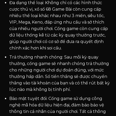
Đa dạng thể loại: Không chỉ có các hình thức
cược thú vị, xổ số 68 Game Bài còn cung cấp
nhiều thể loại khác nhau như 3 miền, siêu tốc,
VIP, Mega, Keno, đáp ứng nhu cầu và sở thích
của nhiều người chơi. Cổng game còn cung cấp
dữ liệu thống kê từ các kỳ quay thưởng trước,
giúp người chơi có cơ sở để đưa ra quyết định
chính xác hơn khi soi cầu.
Trả thưởng nhanh chóng: Sau mỗi kỳ quay
thưởng, cổng game sẽ nhanh chóng trả thưởng
cho những người chơi dự đoán đúng, với mức
thưởng hấp dẫn. Số tiền thắng sẽ được chuyển
thẳng vào tài khoản của bạn và có thể rút bất kỳ
lúc nào mà không bị tính phí.
Bảo mật tuyệt đối: Cổng game sử dụng công
nghệ mã hóa dữ liệu hiện đại, đảm bảo bảo vệ
thông tin cá nhân của người chơi. Tất cả thông