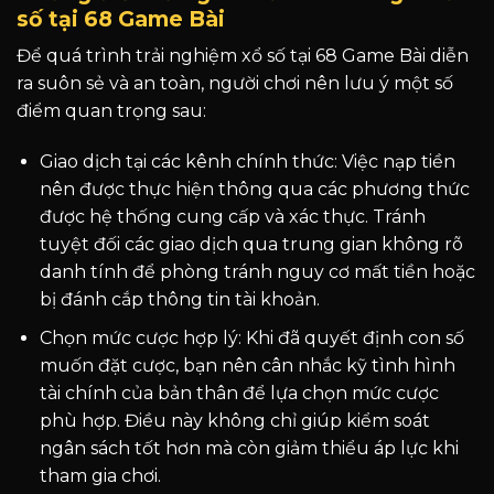
số tại 68 Game Bài
Để quá trình trải nghiệm xổ số tại 68 Game Bài diễn
ra suôn sẻ và an toàn, người chơi nên lưu ý một số
điểm quan trọng sau:
Giao dịch tại các kênh chính thức: Việc nạp tiền
nên được thực hiện thông qua các phương thức
được hệ thống cung cấp và xác thực. Tránh
tuyệt đối các giao dịch qua trung gian không rõ
danh tính để phòng tránh nguy cơ mất tiền hoặc
bị đánh cắp thông tin tài khoản.
Chọn mức cược hợp lý: Khi đã quyết định con số
muốn đặt cược, bạn nên cân nhắc kỹ tình hình
tài chính của bản thân để lựa chọn mức cược
phù hợp. Điều này không chỉ giúp kiểm soát
ngân sách tốt hơn mà còn giảm thiểu áp lực khi
tham gia chơi.