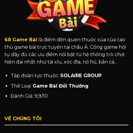
68 Game Bài
là điểm đến quen thuộc của của cao
thủ game bài trực tuyến tại châu Á. Cổng game hội
tụ đầy đủ các ưu điểm nổi bật từ hệ thống trò chơi
hiện đại nhất như tài xỉu, xóc đĩa, nổ hũ, bắn cá...
Tập đoàn tực thuộc:
SOLAIRE GROUP
Thể Loại:
Game Bài Đổi Thưởng
Đánh Giá: 9,9/10
VỀ CHÚNG TÔI